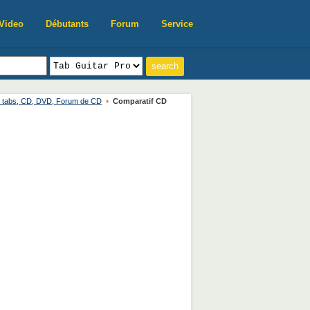
Video
Débutants
Forum
Service
, tabs, CD, DVD, Forum de CD
Comparatif CD