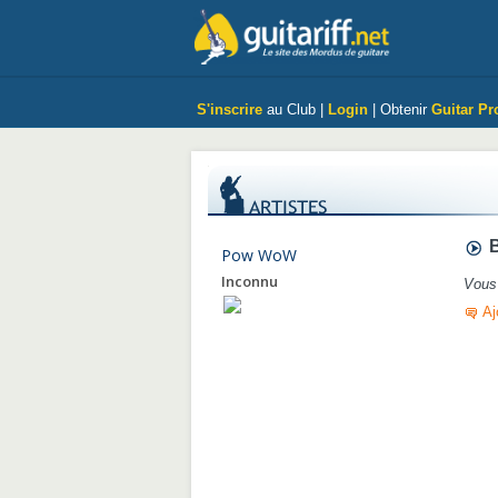
S'inscrire
au Club |
Login
| Obtenir
Guitar Pr
B
Pow WoW
Inconnu
Vous 
Aj