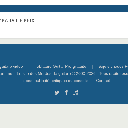
MPARATIF PRIX
guitare vidéo
|
Tablature Guitar Pro gratuite
|
Sujets chauds F
ariff.net : Le site des Mordus de guitare © 2000-2026 - Tous droits rés
Idées, publicité, critiques ou conseils :
Contact