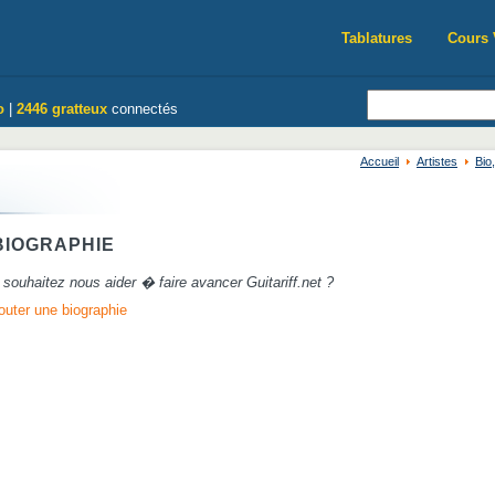
Tablatures
Cours 
o
|
2446 gratteux
connectés
Accueil
Artistes
Bio
IOGRAPHIE
souhaitez nous aider � faire avancer Guitariff.net ?
outer une biographie