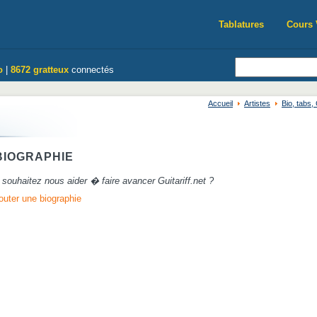
Tablatures
Cours 
o
|
8672 gratteux
connectés
Accueil
Artistes
Bio, tabs
IOGRAPHIE
souhaitez nous aider � faire avancer Guitariff.net ?
outer une biographie