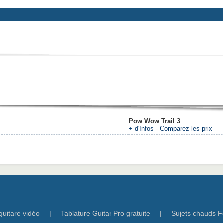
Pow Wow Trail 3
+ d'Infos
-
Comparez les prix
guitare vidéo
|
Tablature Guitar Pro gratuite
|
Sujets chauds F