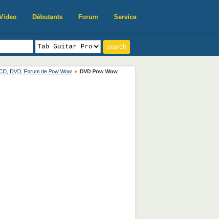
Video
Débutants
Forum
Service
, CD, DVD, Forum de Pow Wow
DVD Pow Wow