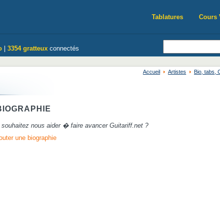
Tablatures
Cours 
o
|
3354 gratteux
connectés
Accueil
Artistes
Bio, tabs,
IOGRAPHIE
souhaitez nous aider � faire avancer Guitariff.net ?
outer une biographie