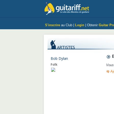
S'inscrire
au Club |
Login
| Obtenir
Guitar Pr
B
Bob Dylan
Folk
Vous 
Aj