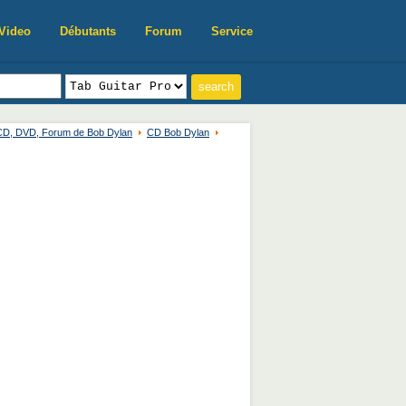
Video
Débutants
Forum
Service
 CD, DVD, Forum de Bob Dylan
CD Bob Dylan