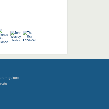
orum guitare
ervés