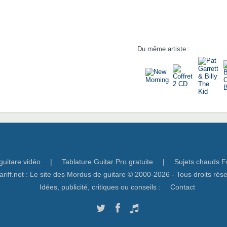
Du même artiste :
guitare vidéo
|
Tablature Guitar Pro gratuite
|
Sujets chauds F
ariff.net : Le site des Mordus de guitare © 2000-2026 - Tous droits rés
Idées, publicité, critiques ou conseils :
Contact