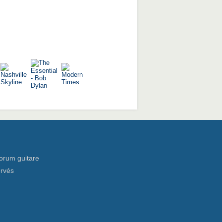
orum guitare
ervés