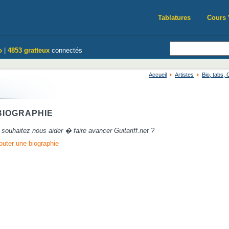
Tablatures
Cours 
o
|
4853 gratteux
connectés
Accueil
Artistes
Bio, tabs,
IOGRAPHIE
souhaitez nous aider � faire avancer Guitariff.net ?
outer une biographie