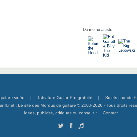
Du même artiste :
guitare vidéo
|
Tablature Guitar Pro gratuite
|
Sujets chauds F
ariff.net : Le site des Mordus de guitare © 2000-2026 - Tous droits rés
Idées, publicité, critiques ou conseils :
Contact