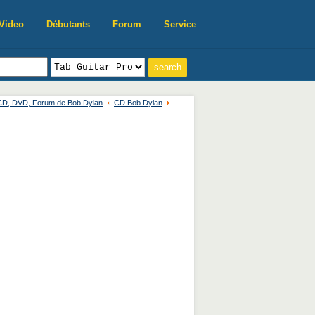
Video
Débutants
Forum
Service
 CD, DVD, Forum de Bob Dylan
CD Bob Dylan