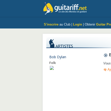
S'inscrire
au Club |
Login
| Obtenir
Guitar Pr
B
Bob Dylan
Folk
Vous 
Aj