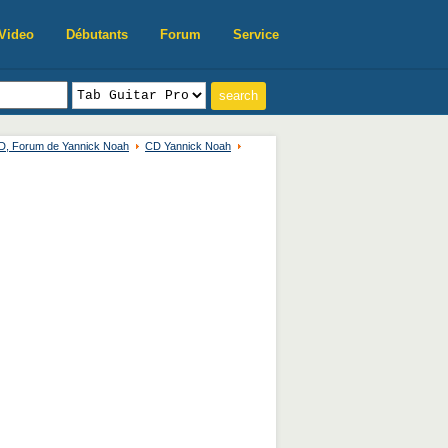
Video
Débutants
Forum
Service
VD, Forum de Yannick Noah
CD Yannick Noah