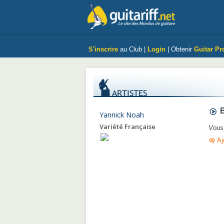
S'inscrire
au Club |
Login
| Obtenir
Guitar Pr
B
Yannick Noah
Variété Française
Vous 
Aj