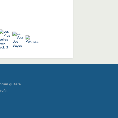
orum guitare
ervés