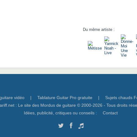
Du même artiste :
guitare vidéo
|
Tablature Guitar Pro gratuite
|
Sujets chauds F
ariff.net : Le site des Mordus de guitare © 2000-2026 - Tous droits rés
Idées, publicité, critiques ou conseils :
Contact