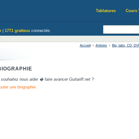
Tablatures
Cours 
o
|
1771 gratteux
connectés
Accueil
Artistes
Bio, tabs, CD, D
IOGRAPHIE
souhaitez nous aider � faire avancer Guitariff.net ?
outer une biographie