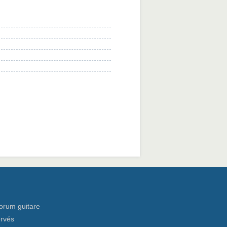
orum guitare
ervés