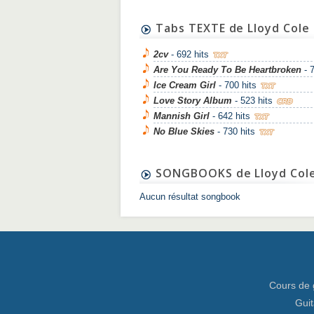
Tabs TEXTE de Lloyd Cole
2cv
- 692 hits
Are You Ready To Be Heartbroken
- 
Ice Cream Girl
- 700 hits
Love Story Album
- 523 hits
Mannish Girl
- 642 hits
No Blue Skies
- 730 hits
SONGBOOKS de Lloyd Col
Aucun résultat songbook
Cours de 
Guit