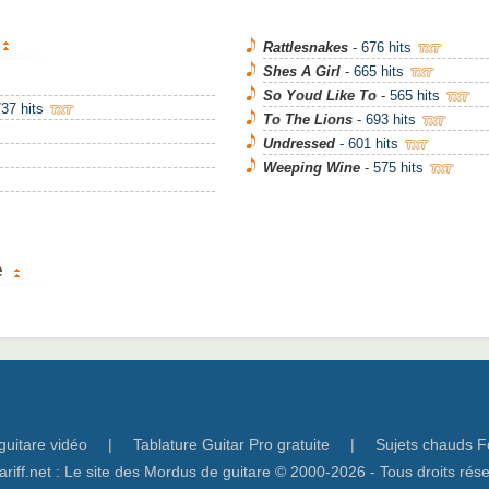
Rattlesnakes
- 676 hits
Shes A Girl
- 665 hits
So Youd Like To
- 565 hits
737 hits
To The Lions
- 693 hits
Undressed
- 601 hits
Weeping Wine
- 575 hits
e
guitare vidéo
|
Tablature Guitar Pro gratuite
|
Sujets chauds F
ariff.net : Le site des Mordus de guitare © 2000-2026 - Tous droits rés