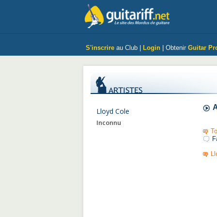
S'inscrire
au Club |
Login
| Obtenir
Guitar Pr
A
Lloyd Cole
Inconnu
To
F
Ll