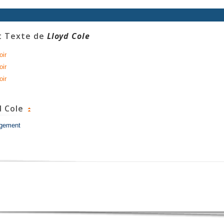
t Texte de
Lloyd Cole
oir
oir
oir
d Cole
rgement