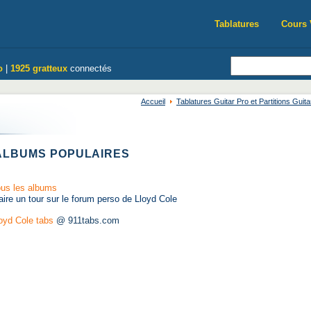
Tablatures
Cours 
o
|
1925 gratteux
connectés
Accueil
Tablatures Guitar Pro et Partitions Guita
LBUMS POPULAIRES
us les albums
aire un tour sur le forum perso de Lloyd Cole
oyd Cole tabs
@ 911tabs.com