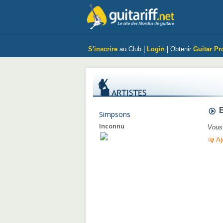
S'inscrire
au Club |
Login
| Obtenir
Guitar Pr
B
Simpsons
Inconnu
Vous 
Aj