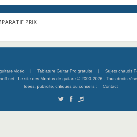
MPARATIF PRIX
guitare vidéo
|
Tablature Guitar Pro gratuite
|
Sujets chauds F
ariff.net : Le site des Mordus de guitare © 2000-2026 - Tous droits rés
Idées, publicité, critiques ou conseils :
Contact