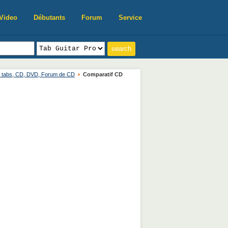
Video
Débutants
Forum
Service
, tabs, CD, DVD, Forum de CD
Comparatif CD