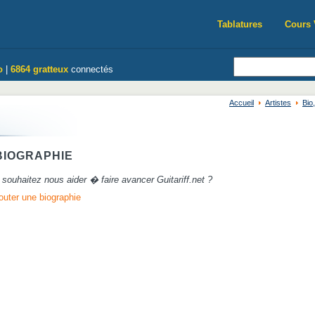
Tablatures
Cours 
o
|
6864 gratteux
connectés
Accueil
Artistes
Bio
IOGRAPHIE
souhaitez nous aider � faire avancer Guitariff.net ?
outer une biographie