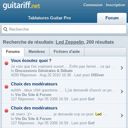
Connexion
·
Inscription
Tablatures Guitar Pro
Forum
Recherche de résultats:
Led Zeppelin
, 200 résultats
Forums
Membres
Fichiers d'aide
Vous écoutez quoi ?
Je vois que t'es vraiment ouvert.... Enfin pas fermé....ce qui revient...
In
Discussions Générales & Débats
4200 Réponses ·
Aug 20 2010 16:38 · Last post
OlDiver
Choix des modérateurs
euhhh...deux chtit questions .... 1,j'ai demandé d'ouvrir un post
led
ze
In
Vie Du Site & Forum
127 Réponses ·
Apr 05 2006 16:59 · Last post
Gof
Choix des modérateurs
ok merci :)/> ................. je demande svp un post
Led
Zeppelin
:)/>
In
Vie Du Site & Forum
127 Réponses ·
Apr 05 2006 16:59 · Last post
Gof