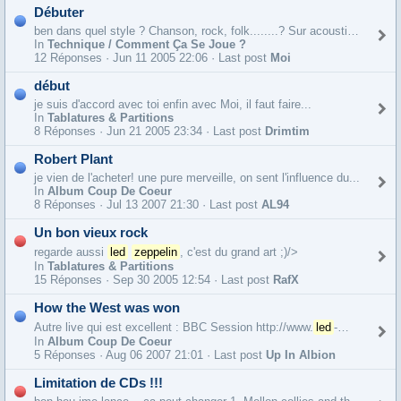
Débuter
ben dans quel style ? Chanson, rock, folk........? Sur acoustique ou...
In
Technique / Comment Ça Se Joue ?
12 Réponses ·
Jun 11 2005 22:06 · Last post
Moi
début
je suis d'accord avec toi enfin avec Moi, il faut faire...
In
Tablatures & Partitions
8 Réponses ·
Jun 21 2005 23:34 · Last post
Drimtim
Robert Plant
je vien de l'acheter! une pure merveille, on sent l'influence du...
In
Album Coup De Coeur
8 Réponses ·
Jul 13 2007 21:30 · Last post
AL94
Un bon vieux rock
regarde aussi
led
zeppelin
, c'est du grand art ;)/>
In
Tablatures & Partitions
15 Réponses ·
Sep 30 2005 12:54 · Last post
RafX
How the West was won
Autre live qui est excellent : BBC Session http://www.
led
-
zeppelin
.c
In
Album Coup De Coeur
5 Réponses ·
Aug 06 2007 21:01 · Last post
Up In Albion
Limitation de CDs !!!