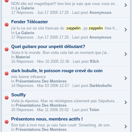
NON elle est magnifique!!! bon bon je sais que vous vous en...
In
La Galerie
17 Réponses ·
Jun 17 2005 17:25 · Last post
Anonymous
Fender Télécaster
j'ai lu sa sur un site francais du
zeppelin
, py
zeppelin
.free.fr,...
In
La Galerie
17 Réponses ·
Jun 17 2005 17:25 · Last post
Anonymous
Quel guitare pour unpetit débutant?
Sluta tt le monde. Bon voila cela fait un moment que j'ai...
In
Materiel
16 Réponses ·
Nov 10 2005 22:36 · Last post
R3ch
dark bubulle, le poisson rouge crevé du coin
trés bonne influence
In
Présentations Des Membres
14 Réponses ·
Mar 03 2006 12:57 · Last post
Darkbubulle
Soulfly
Voilà la réponse, Max ne réintégrera sûrement pas Sépultura ou du moins pour un temps très infime..
In
Présentations Des Membres
20 Réponses ·
Mar 11 2006 20:02 · Last post
Tolen
Présentons nous, membres actifs !
Bon bah à mon tour, je vais faire court: Smashing, de son...
In
Présentations Des Membres