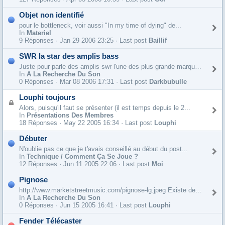
Objet non identifié
pour le bottleneck, voir aussi "In my time of dying" de...
In
Materiel
9 Réponses ·
Jan 29 2006 23:25 · Last post
Baillif
SWR la star des amplis bass
Juste pour parle des amplis swr l'une des plus grande marque...
In
A La Recherche Du Son
0 Réponses ·
Mar 08 2006 17:31 · Last post
Darkbubulle
Louphi toujours
Alors, puisqu'il faut se présenter (il est temps depuis le 2...
In
Présentations Des Membres
18 Réponses ·
May 22 2005 16:34 · Last post
Louphi
Débuter
N'oublie pas ce que je t'avais conseillé au début du post...
In
Technique / Comment Ça Se Joue ?
12 Réponses ·
Jun 11 2005 22:06 · Last post
Moi
Pignose
http://www.marketstreetmusic.com/pignose-lg.jpeg Existe depuis 1972.............petit ampli de voyage ou de chambre......son clair, mais...
In
A La Recherche Du Son
0 Réponses ·
Jun 15 2005 16:41 · Last post
Louphi
Fender Télécaster