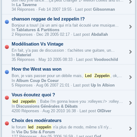
bon heu jme lance....ça peut changer 1- Mellon collies and the infinite...
In
La Taverne
34 Réponses ·
Feb 14 2007 19:55 · Last post
Gibsonman
chanson reggae de led zeppelin !?
Bonjour a tous! j'ai un ami qui m'a fait écouté une musique...
In
Tablatures & Partitions
2 Réponses ·
Dec 28 2005 02:17 · Last post
Abdallah
Modélisation Vs Vintage
En fait, y'a pas de discussion : t'achètes une guitare, un...
In
Materiel
35 Réponses ·
May 10 2005 08:33 · Last post
Voodoochild
How the West was won
Bon, je vais passer pour un débile mais,
Led
Zeppelin
, ok,...
In
Album Coup De Coeur
5 Réponses ·
Aug 06 2007 21:01 · Last post
Up In Albion
Vous écoutez quoi ?
led
zeppelin
: Babe I'm gonna leave you :rolleyes:/> :rolleyes:/> :D/> :D/>
In
Discussions Générales & Débats
4200 Réponses ·
Aug 20 2010 16:38 · Last post
OlDiver
Choix des modérateurs
le forum
led
zeppelin
n'a plus de modo, même s'il n'y...
In
Vie Du Site & Forum
127 Réponses ·
Apr 05 2006 16:59 · Last post
Gof