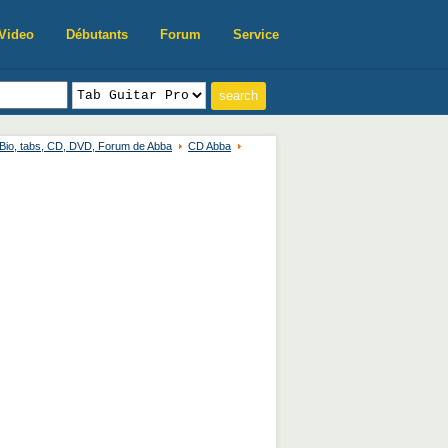
Video
Débutants
Forum
Service
Bio, tabs, CD, DVD, Forum de Abba
CD Abba