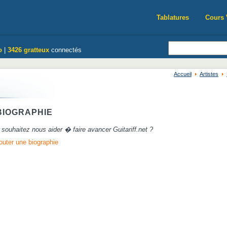
Tablatures
Cours 
o
|
3426 gratteux
connectés
Accueil
Artistes
IOGRAPHIE
souhaitez nous aider � faire avancer Guitariff.net ?
outer une biographie