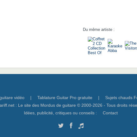
Du même artiste :
guitare vidéo
|
Tablature Guitar Pro gratuite
|
Sujets chauds F
ariff.net : Le site des Mordus de guitare © 2000-2026 - Tous droits rés
Idées, publicité, critiques ou conseils :
Contact