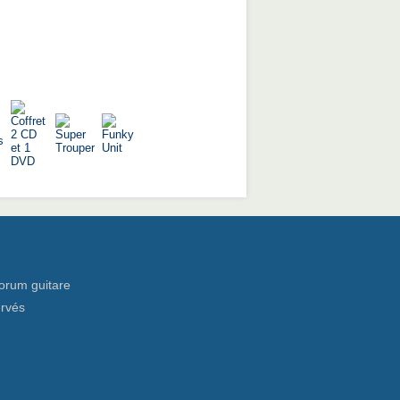
orum guitare
ervés