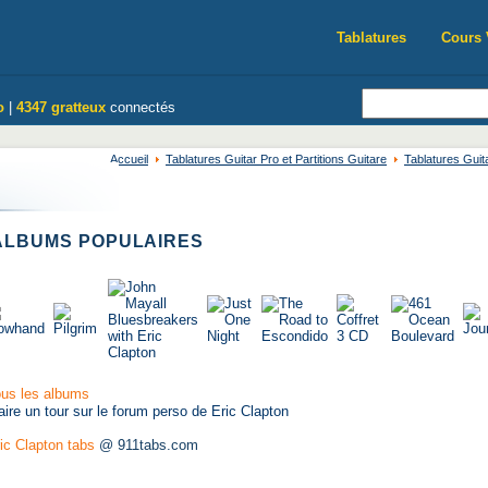
Tablatures
Cours 
o
|
4347 gratteux
connectés
Accueil
Tablatures Guitar Pro et Partitions Guitare
Tablatures Guit
LBUMS POPULAIRES
us les albums
aire un tour sur le forum perso de Eric Clapton
ic Clapton tabs
@ 911tabs.com