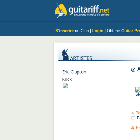
S'inscrire
au Club |
Login
| Obtenir
Guitar Pr
A
Eric Clapton
Rock
To
F
Er