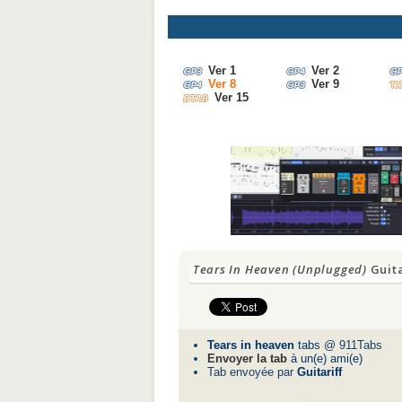
Ver 1
Ver 2
Ver 8
Ver 9
Ver 15
Tears In Heaven (Unplugged)
Guita
Tears in heaven
tabs
@ 911Tabs
Envoyer la tab
à un(e) ami(e)
Tab envoyée par
Guitariff