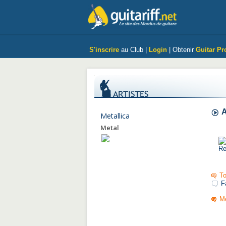
S'inscrire
au Club |
Login
| Obtenir
Guitar Pr
A
Metallica
Metal
To
F
Me