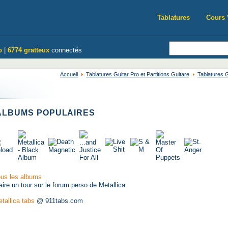
Tablatures
Cours 
o
|
6774 gratteux
connectés
Accueil
Tablatures Guitar Pro et Partitions Guitare
Tablatures G
LBUMS POPULAIRES
us les albums
aire un tour sur le forum perso de Metallica
tallica tabs
@ 911tabs.com