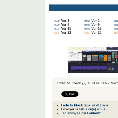
Ver 1
Ver 2
Ver 8
Ver 9
Ver 15
Ver 16
Ver 22
Ver 23
Fade To Black (5)
Guitar Pro - Met
Fade to black
tabs
@ 911Tabs
Envoyer la tab
à un(e) ami(e)
Tab envoyée par
Guitariff